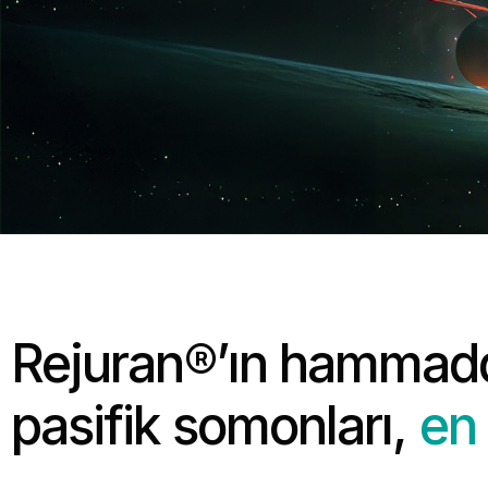
Rejuran®’ın hammadd
pasifik somonları,
en 