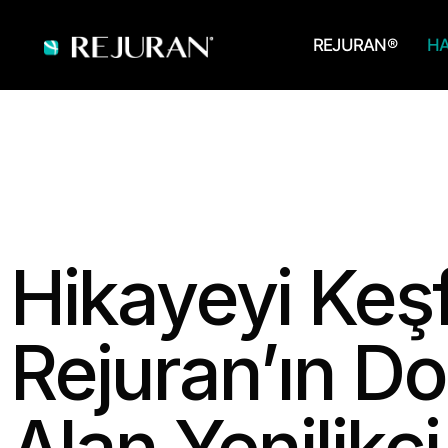
REJURAN®
HA
Hikayeyi
Keşf
Rejuran’ın
Do
Alan
Yenilikçi