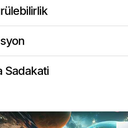
ülebilirlik
asyon
 Sadakati