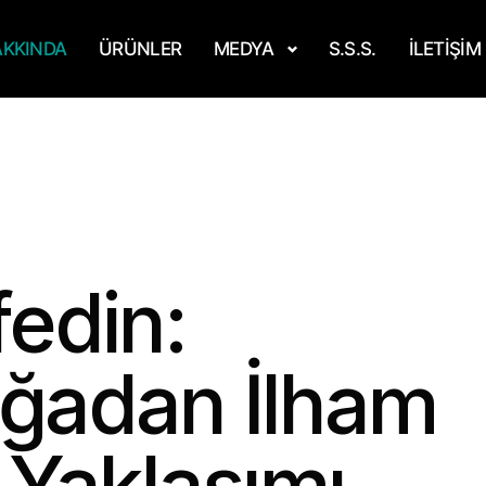
KKINDA
ÜRÜNLER
MEDYA
S.S.S.
İLETIŞIM
edin:
ğadan
İlham
Yaklaşımı