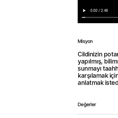
M
i
s
y
o
n
Cildinizin pota
yapılmış, bilim
sunmayı taahhü
karşılamak için
anlatmak istedi
D
e
ğ
e
r
l
e
r