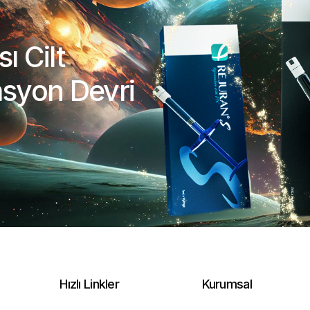
ı Cilt
syon Devri
Hızlı Linkler
Kurumsal