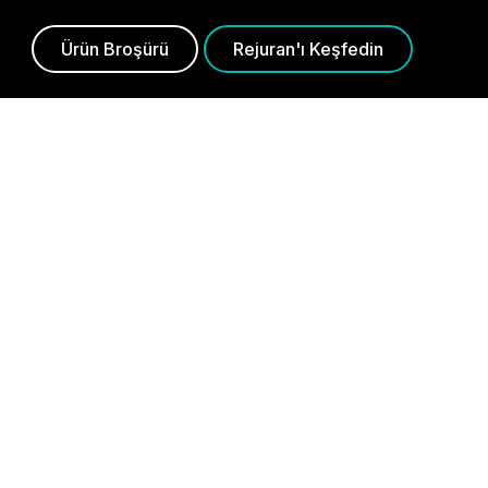
Ürün Broşürü
Rejuran'ı Keşfedin