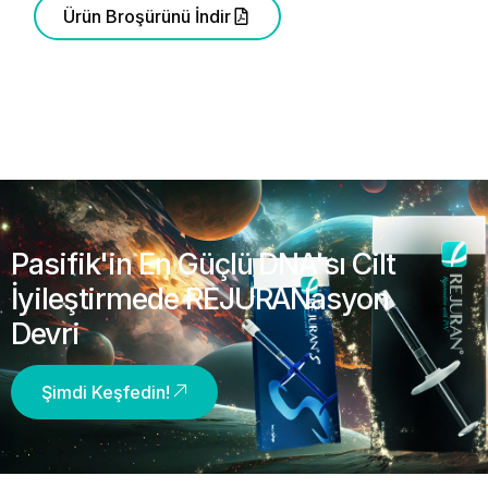
Ürün Broşürünü İndir
Pasifik'in En Güçlü DNA'sı Cilt
İyileştirmede REJURANasyon
Devri
Şimdi Keşfedin!